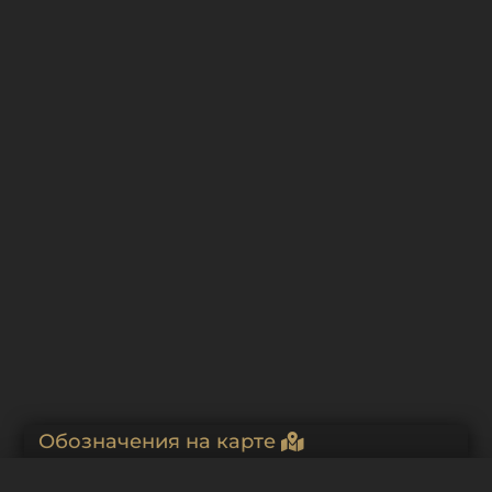
Воскресенская церковь в Ингербурге. Планы. В.
Бренна. 1790-е
Проект сени над мощами Петра Митрополита в
Успенском соборе Московского Кремля. В.И.
Баженов. 1773
Воскресенская церковь в Ингербурге. Продольный и
поперечный разрезы. В. Бренна. 1790-е
Обозначения на карте