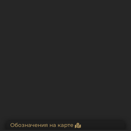
Костел Св. Петра и Павла (Москва)
Ворота и ограда костела Св. Петра и Павла
Католический кафедральный собор Непорочного
Зачатия Пресвятой Девы Марии (Москва)
Англиканская церковь Св. Андрея
Обозначения на карте