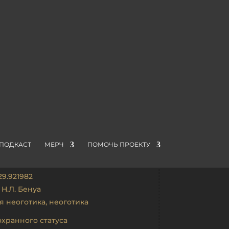
ПОДКАСТ
МЕРЧ
ПОМОЧЬ ПРОЕКТУ
етербург г. Петергоф Санкт-
ский пр-т 15 В
29.921982
,
Н.Л. Бенуа
я неоготика
,
неоготика
охранного статуса