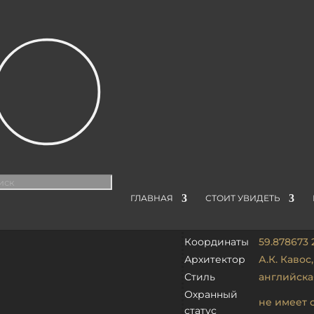
ТЫ
| КАРЕТНЫЙ САРАЙ ПОЧТЫ В ПЕТЕРГОФЕ
ТЫ В ПЕТЕРГОФЕ
иск
аров
ГЛАВНАЯ
СТОИТ УВИДЕТЬ
г. Санкт-П
Адрес
Петербург
Координаты
59.878673 
Архитектор
А.К. Кавос
Стиль
английска
Охранный
не имеет 
статус