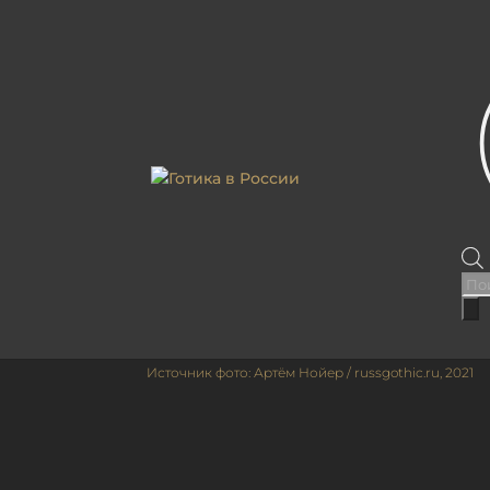
ГЛАВНАЯ
|
КАТАЛОГ
|
АРХИТЕКТУРНЫЕ ОБЪЕК
КАРЕТНЫЙ САРАЙ ПОЧ
По
тов
Источник фото: Артём Нойер / russgothic.ru, 2021