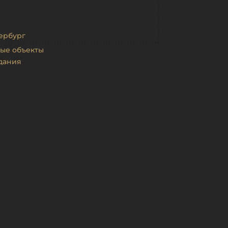
ербург
ые объекты
дания