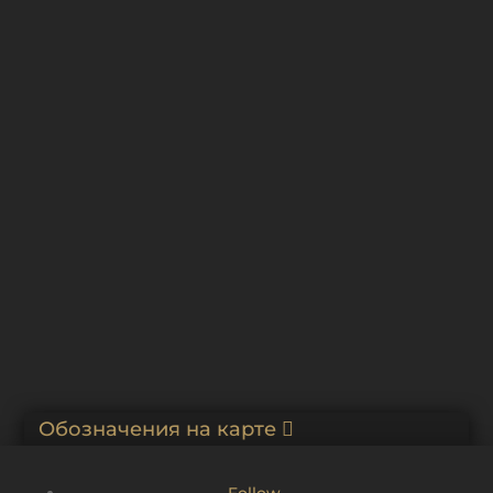
поперечный разрезы. В. Бренна. 1790-е
Проект реконструкции Москворецких ворот Китай-
города. Фасад с частью Китайгородской стены. А.Н.
Бакарев. 1813
План города Гатчины с Ингербургом. Неизвестный
архитектор. Нач. 1790-х
Обозначения на карте