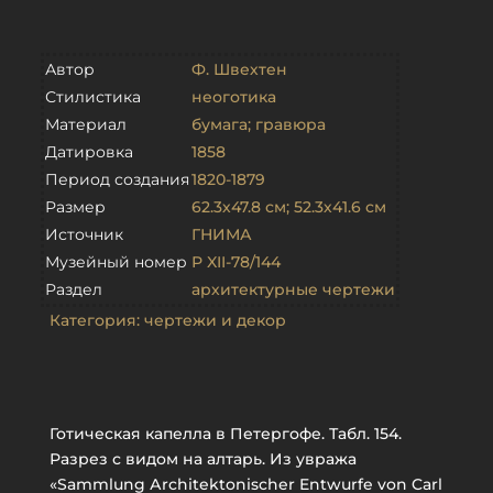
Автор
Ф. Швехтен
Стилистика
неоготика
Материал
бумага; гравюра
Датировка
1858
Период создания
1820-1879
Размер
62.3х47.8 см; 52.3х41.6 см
Источник
ГНИМА
Музейный номер
Р XII-78/144
Раздел
архитектурные чертежи
Категория:
чертежи и декор
Готическая капелла в Петергофе. Табл. 154.
Разрез с видом на алтарь. Из увража
«Sammlung Аrchitektonischer Entwurfe von Carl