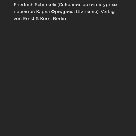
Friedrich Schinkel» (Собрание архитектурных
проектов Карла Фридриха Шинкеля). Verlag
von Ernst & Korn. Berlin
Связанные объекты
Проект перестройки церкви в Александрии близ
Петергофа. И.И. Шарлемань 1-й. 1850-е
Церковь в Александрии близ Петергофа. Д. Гоберт.
1838. Санкт-Петербург