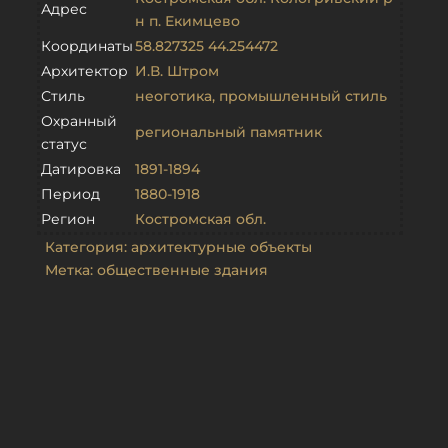
Адрес
н п. Екимцево
Координаты
58.827325 44.254472
Архитектор
И.В. Штром
Стиль
неоготика
,
промышленный стиль
Охранный
региональный памятник
статус
Датировка
1891-1894
Период
1880-1918
Регион
Костромская обл.
Категория:
архитектурные объекты
Метка:
общественные здания
Объекты из той же категории