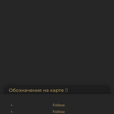
(СЗ)
Ограда англиканской церкви
Англиканская церковь Св. Андрея
Ворота и ограда костела Св. Петра и Павла
Обозначения на карте
Follow
Follow