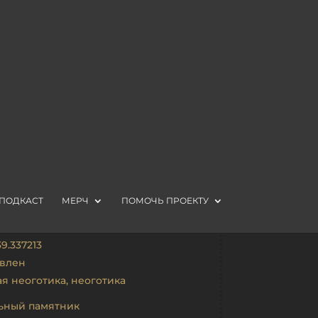
ПОДКАСТ
МЕРЧ
ПОМОЧЬ ПРОЕКТУ
ая обл. Рамонский р-н п. Рамонь
ул. 2
39.337213
овлен
ая неоготика
,
неоготика
ьный памятник