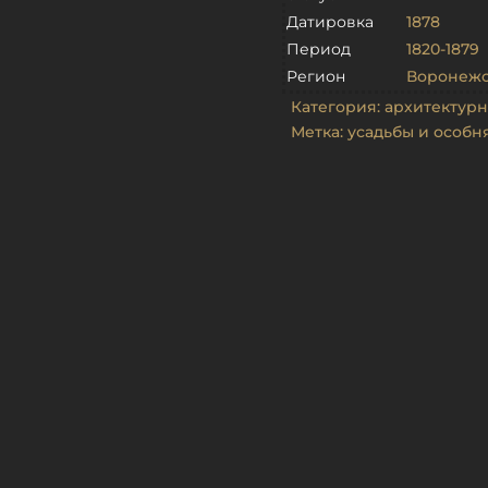
Датировка
1878
Период
1820-1879
Регион
Воронежс
Категория:
архитектурн
Метка:
усадьбы и особн
тский корпус в усадьбе Рамонь
Въездные ворота в усадьбе Р
ние каретной и конюшни в
«Мост любви» («Мост вздохов»)