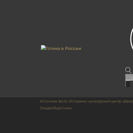
ГЛАВНАЯ
|
КАТАЛОГ
|
АРХИТЕКТУРНЫЕ ОБЪЕК
ФЕЛЬДШЕРСКИЙ ДОМ 
По
тов
Источник фото: Историко-культурный центр «Дво
Ольденбургских»