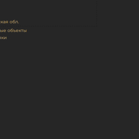
кая обл.
ые объекты
яки
амонь
Дом с ризалитами в усадьбе
Рамонь
 в