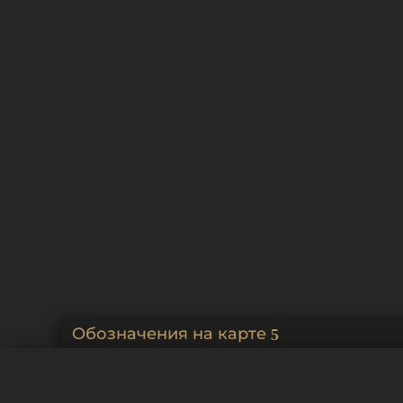
(Дворец Ольденбургских)
уса
Объекты из той же категори
Больничные палаты мужского
Баш
двора Преображенского
бог
богадельного дома
Обозначения на карте