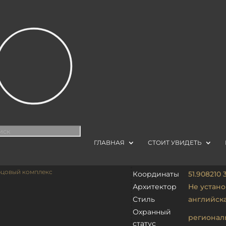
ТЫ
| ФЕЛЬДШЕРСКИЙ ДОМ В УСАДЬБЕ РАМОНЬ
В УСАДЬБЕ РАМОНЬ
иск
аров
ГЛАВНАЯ
СТОИТ УВИДЕТЬ
Воронежск
Адрес
Школьная 
рцовый комплекс
Координаты
51.908210 
Архитектор
Не устан
Стиль
английск
Охранный
регионал
статус