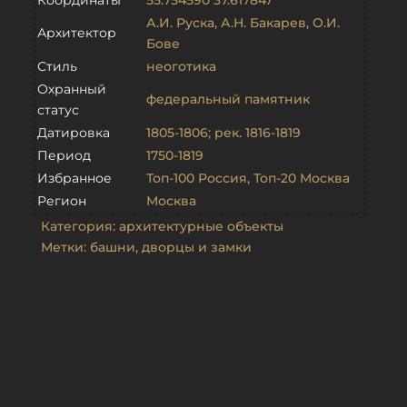
Координаты
55.754590 37.617847
А.И. Руска
,
А.Н. Бакарев
,
О.И.
Архитектор
Бове
Стиль
неоготика
Охранный
федеральный памятник
статус
Датировка
1805-1806; рек. 1816-1819
Период
1750-1819
Избранное
Топ-100 Россия
,
Топ-20 Москва
Регион
Москва
Категория:
архитектурные объекты
Метки:
башни
,
дворцы и замки
Связанные объекты